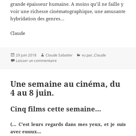
grande épaisseur humaine. A moins qu’il ne faille y
voir une richesse cinématographique, une amusante
hybridation des genres…
Claude
Publié
Auteur
Catégories
29 juin 2018
Claude Sabatier
vu par...Claude
le
sur Le Crime de Monsieur Lange de Jean RENO
Laisser un commentaire
Une semaine au cinéma, du
4 au 8 juin.
Cinq films cette semaine…
(… C’est leurs regards dans mes yeux, et je suis
avec euuux…