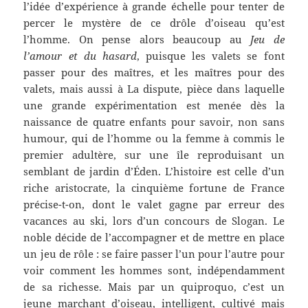
l’idée d’expérience à grande échelle pour tenter de
percer le mystère de ce drôle d’oiseau qu’est
l’homme.
On pense alors b
eaucoup
au
Jeu de
l’amour et d
u hasard
, puisque les valets se font
passer pour des maîtres, et l
es maîtres pour des
valets, mais aussi à
La dispute,
pièce dans laquelle
une grande expéri
mentation est menée dès la
naissance de quatre enfants pour savoir, non sans
humour, qui de l’homme ou la femme à commis le
premier adultère, sur une île reproduisant un
semblant
d
e jardin d’Éden.
L’histoire est celle d’un
riche aristocrate,
la cinquième fortune de France
précise-t-on,
dont le valet gagne par erreur des
vacances au ski, lors d’un concours de Slogan.
Le
noble
décide de l’accompagner
et de mettre en place
un jeu de rôle : se faire passer l’un pour l’autre pour
voir comment les hommes sont, indépendamment
de sa richesse. Mais par un quiproquo, c’est un
jeune marchant d’oiseau, intelligent, cultivé mais