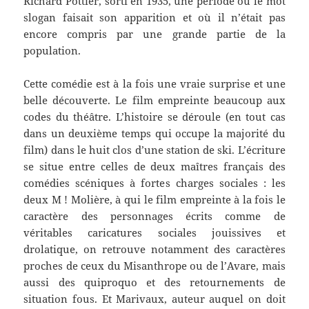
Richard Pottier, sorti en 1935, une période où le mot
slogan faisait son apparition et où il n’était pas
encore compris par une grande partie de la
population.
Cette comédie
est
à la fois une vraie surprise et une
belle découverte.
Le film empreinte beaucoup aux
codes du théâtre. L’histoire se déroule (en tout cas
dans un deuxième temps qui occupe la majorité du
film) dans le huit clos d’une station de ski. L’écriture
se situe entre celles de deux maîtres français des
comédies scéniques à forte
s
charge
s
sociale
s
:
les
deux M !
Molière, à qui le film empreinte
à la fois
le
caractère des personnages écrits comme de
véritables caricatures sociales jouissives et
drolatique, on retrouve
notamment
des caractères
proches de ceux du Misanthrope o
u
de l’Avare,
mais
aussi
des quiproquo et des retournements de
situation fous. Et
Marivaux,
auteur auquel on doit