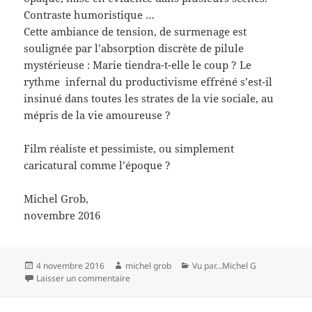
Contraste humoristique …
Cette ambiance de tension, de surmenage est
soulignée par l’absorption discrète de pilule
mystérieuse : Marie tiendra-t-elle le coup ? Le
rythme infernal du productivisme effréné s’est-il
insinué dans toutes les strates de la vie sociale, au
mépris de la vie amoureuse ?
Film réaliste et pessimiste, ou simplement
caricatural comme l’époque ?
Michel Grob,
novembre 2016
Publié
Auteur
Catégories
4 novembre 2016
michel grob
Vu par...Michel G
le
sur L’économie du couple
Laisser un commentaire