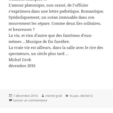
L’amour platonique, non sexué, de l’officier
s’exprimera dans une lettre pathétique. Romantique.
Symboliquement, un océan immuable dans son
mouvement les sépare. Comme deux îles solitaires,
et heureuses ?
La vie, et rien d’autre que des fantômes d’eux-
mêmes …Musique de fin funèbre.
La vraie vie est ailleurs, dans la salle avec le rire des
spectateurs, un siècle plus tard …
Michel Grob
décembre 2016
Publié
Auteur
Catégories
7 décembre 2016
michel grob
Vu par...Michel G
le
sur Rétrospective B.Tavernier : La vie, et rien d
Laisser un commentaire