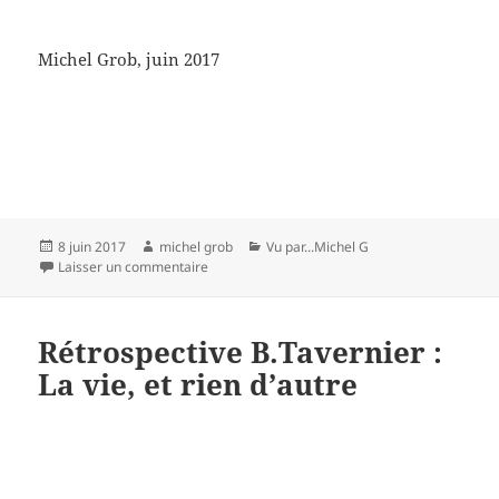
Michel Grob, juin 2017
Publié
Auteur
Catégories
8 juin 2017
michel grob
Vu par...Michel G
le
sur Le gouffre aux chimères de Billy Wilder (2)
Laisser un commentaire
Rétrospective B.Tavernier :
La vie, et rien d’autre