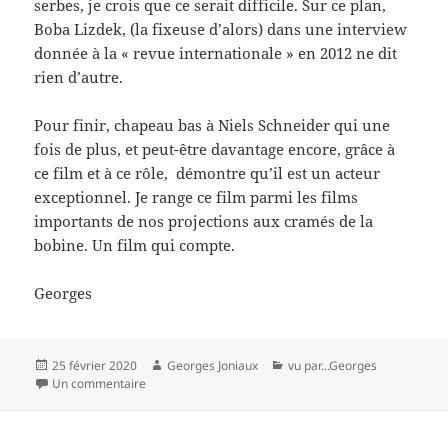
serbes, je crois que ce serait difficile. Sur ce plan,
Boba Lizdek, (la fixeuse d’alors) dans une interview
donnée à la « revue internationale » en 2012 ne dit
rien d’autre.
Pour finir, chapeau bas à Niels Schneider qui une
fois de plus, et peut-être davantage encore, grâce à
ce film et à ce rôle, démontre qu’il est un acteur
exceptionnel. Je range ce film parmi les films
importants de nos projections aux cramés de la
bobine. Un film qui compte.
Georges
Publié
Auteur
Catégories
25 février 2020
Georges Joniaux
vu par...Georges
le
sur Sympathie pour le Diable-Guillaume de Fontenay
Un commentaire