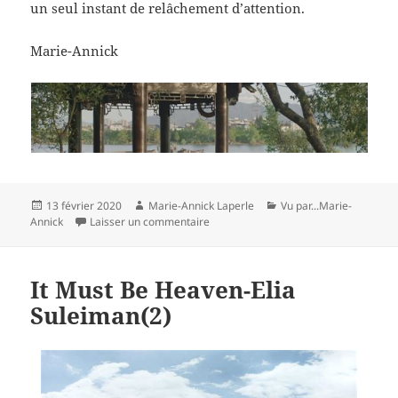
un seul instant de relâchement d’attention.
Marie-Annick
Publié
Auteur
Catégories
13 février 2020
Marie-Annick Laperle
Vu par...Marie-
le
sur Séjour dans les Monts Fuchun-Gu
Annick
Laisser un commentaire
It Must Be Heaven-Elia
Suleiman(2)