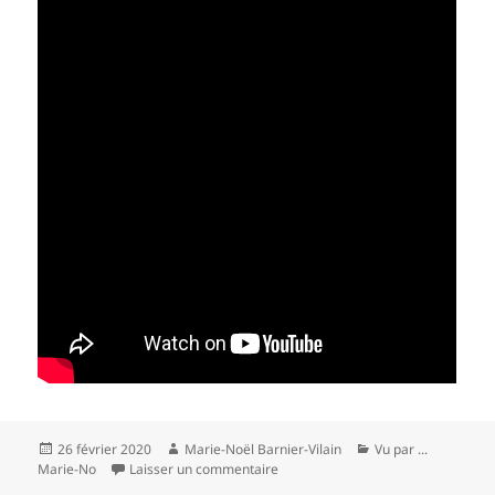
Publié
Auteur
Catégories
26 février 2020
Marie-Noël Barnier-Vilain
Vu par ...
le
sur Sympathie pour le Diable (2)
Marie-No
Laisser un commentaire