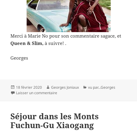
Merci à Marie No pour son commentaire sagace, et
Queen & Slim,
à suivre! .
Georges
Publié
Auteur
Catégories
18 février 2020
Georges Joniaux
vu par...Georges
le
sur Bavardage sur les Oscars
Laisser un commentaire
Séjour dans les Monts
Fuchun-Gu Xiaogang