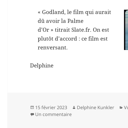
« Godland, le film qui aurait
dû avoir la Palme
d’Or » titrait Slate.fr. On est
plutôt d’accord : ce film est
renversant.
Delphine
Publié
Auteur
C
15 février 2023
Delphine Kunkler
V
le
sur GODLAND – Hlynur P
Un commentaire