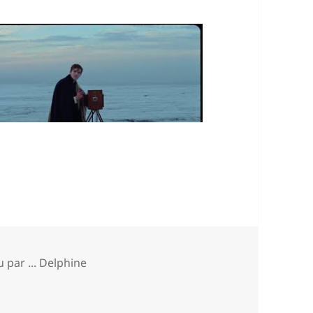
atégories
u par ... Delphine
almason