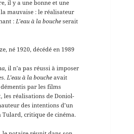
, il y a une bonne et une
a mauvaise : le réalisateur
nant :
L’eau à la bouche
serait
oze, né 1920, décédé en 1989
ma
, il n’a pas réussi à imposer
es.
L’eau à la bouche
avait
démentis par les films
t, les réalisations de Doniol-
hauteur des intentions d’un
n Tulard, critique de cinéma.
, le notaire réunit dans son