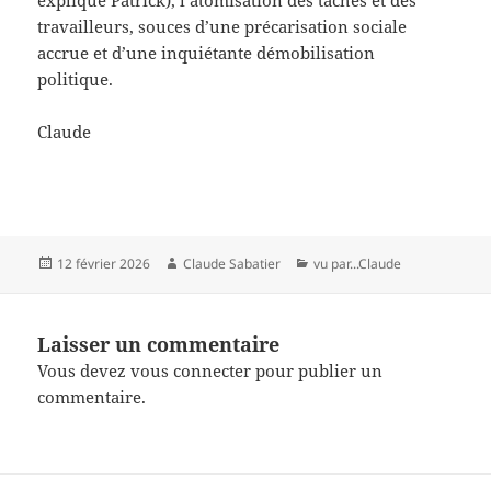
explique Patrick), l’atomisation des tâches et des
travailleurs, souces d’une précarisation sociale
accrue et d’une inquiétante démobilisation
politique.
Claude
Publié
Auteur
Catégories
12 février 2026
Claude Sabatier
vu par...Claude
le
Laisser un commentaire
Vous devez
vous connecter
pour publier un
commentaire.
Navigation