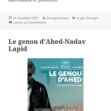
bienveillante et protectrice.
Publié
Auteur
Catégories
26 novembre 2021
Georges Joniaux
vu par...Georges
le
sur Les Intranquilles-Joachim Lafosse
Laisser un commentaire
Le genou d’Ahed-Nadav
Lapid