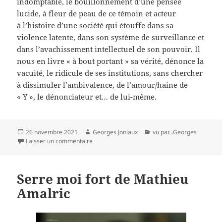
indomptable, le bouillonnement d’une pensée
lucide, à fleur de peau de ce témoin et acteur
à l’histoire d’une société qui étouffe dans sa
violence latente, dans son système de surveillance et
dans l’avachissement intellectuel de son pouvoir. Il
nous en livre « à bout portant » sa vérité, dénonce la
vacuité, le ridicule de ses institutions, sans chercher
à dissimuler l’ambivalence, de l’amour/haine de
« Y », le dénonciateur et… de lui-même.
Publié
Auteur
Catégories
26 novembre 2021
Georges Joniaux
vu par...Georges
le
sur Le genou d’Ahed-Nadav Lapid
Laisser un commentaire
Serre moi fort de Mathieu
Amalric