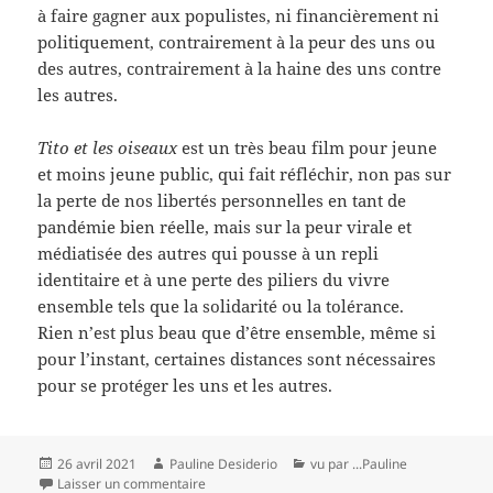
à faire gagner aux populistes, ni financièrement ni
politiquement, contrairement à la peur des uns ou
des autres, contrairement à la haine des uns contre
les autres.
Tito et les oiseaux
est un très beau film pour jeune
et moins jeune public, qui fait réfléchir, non pas sur
la perte de nos libertés personnelles en tant de
pandémie bien réelle, mais sur la peur virale et
médiatisée des autres qui pousse à un repli
identitaire et à une perte des piliers du vivre
ensemble tels que la solidarité ou la tolérance.
Rien n’est plus beau que d’être ensemble, même si
pour l’instant, certaines distances sont nécessaires
pour se protéger les uns et les autres.
Publié
Auteur
Catégories
26 avril 2021
Pauline Desiderio
vu par ...Pauline
le
sur Tito et les oiseaux, de Gustavo Steinberg, 
Laisser un commentaire