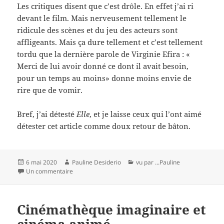
Les critiques disent que c’est drôle. En effet j’ai ri
devant le film. Mais nerveusement tellement le
ridicule des scènes et du jeu des acteurs sont
affligeants. Mais ça dure tellement et c’est tellement
tordu que la dernière parole de Virginie Efira : «
Merci de lui avoir donné ce dont il avait besoin,
pour un temps au moins» donne moins envie de
rire que de vomir.
Bref, j’ai détesté
Elle
, et je laisse ceux qui l’ont aimé
détester cet article comme doux retour de bâton.
Publié
Auteur
Catégories
6 mai 2020
Pauline Desiderio
vu par ...Pauline
le
sur Quel film avez-vous détesté ? Aujourd’hui : Elle de
Un commentaire
Cinémathèque imaginaire et
cinéma animé