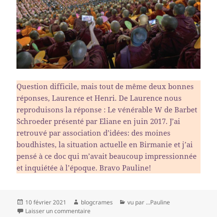
Question difficile, mais tout de même deux bonnes
réponses, Laurence et Henri. De Laurence nous
reproduisons la réponse : Le vénérable W de Barbet
Schroeder présenté par Eliane en juin 2017. J’ai
retrouvé par association d’idées: des moines
boudhistes, la situation actuelle en Birmanie et j’ai
pensé à ce doc qui m’avait beaucoup impressionnée
et inquiétée à l’époque. Bravo Pauline!
Publié
Auteur
Catégories
10 février 2021
blogcrames
vu par ...Pauline
le
sur Une photo de Pauline
Laisser un commentaire