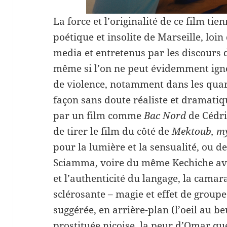
La force et l’originalité de ce film tie
poétique et insolite de Marseille, loin
media et entretenus par les discours d
même si l’on ne peut évidemment igno
de violence, notamment dans les quar
façon sans doute réaliste et dramati
par un film comme
Bac Nord
de Cédri
de tirer le film du côté de
Mektoub, m
pour la lumière et la sensualité, ou d
Sciamma, voire du même Kechiche a
et l’authenticité du langage, la camarad
sclérosante – magie et effet de group
suggérée, en arrière-plan (l’oeil au b
prostituée niçoise, la peur d’Omar qu