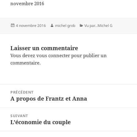
novembre 2016
Publié
Auteur
Catégories
4 novembre 2016
michel grob
Vu par...Michel G
le
Laisser un commentaire
Vous devez
vous connecter
pour publier un
commentaire.
Navigation
PRÉCÉDENT
de
A propos de Frantz et Anna
Article
l’article
précédent :
SUIVANT
L’économie du couple
Article
suivant :