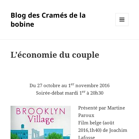
Blog des Cramés de la
bobine
MENU
ET
WIDGETS
L’économie du couple
er
Du 27 octobre au 1
novembre 2016
er
Soirée-débat mardi 1
à 20h30
Présenté par Martine
Paroux
Film belge (août
2016,1h40) de Joachim
Lafosse