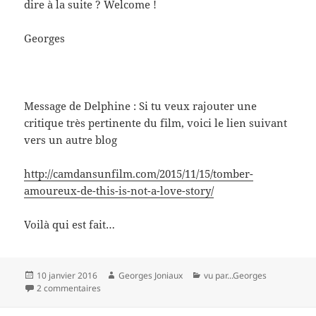
dire à la suite ? Welcome !
Georges
Message de Delphine : Si tu veux rajouter une
critique très pertinente du film, voici le lien suivant
vers un autre blog
http://camdansunfilm.com/2015/11/15/tomber-
amoureux-de-this-is-not-a-love-story/
Voilà qui est fait…
Publié
Auteur
Catégories
10 janvier 2016
Georges Joniaux
vu par...Georges
le
sur « This is not a love story » Ceci n’est pas une pipe !
2 commentaires