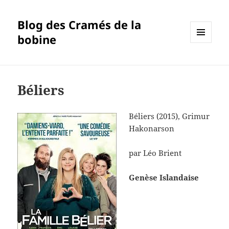
Blog des Cramés de la
bobine
MENU
ET
WIDGETS
Béliers
Béliers (2015), Grimur
Hakonarson
par Léo Brient
Genèse Islandaise