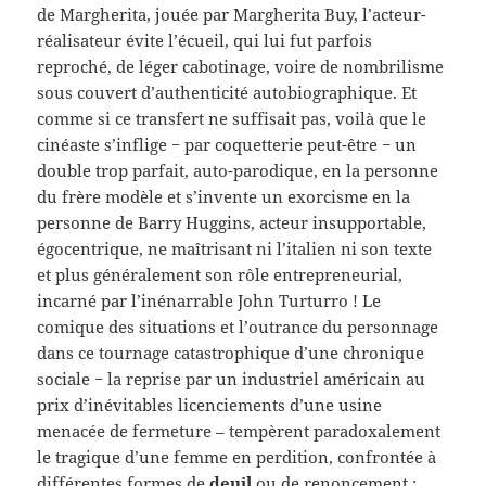
de Margherita, jouée par Margherita Buy, l’acteur-
réalisateur évite l’écueil, qui lui fut parfois
reproché, de léger cabotinage, voire de nombrilisme
sous couvert d’authenticité autobiographique. Et
comme si ce transfert ne suffisait pas, voilà que le
cinéaste s’inflige − par coquetterie peut-être − un
double trop parfait, auto-parodique, en la personne
du frère modèle et s’invente un exorcisme en la
personne de Barry Huggins, acteur insupportable,
égocentrique, ne maîtrisant ni l’italien ni son texte
et plus généralement son rôle entrepreneurial,
incarné par l’inénarrable John Turturro ! Le
comique des situations et l’outrance du personnage
dans ce tournage catastrophique d’une chronique
sociale − la reprise par un industriel américain au
prix d’inévitables licenciements d’une usine
menacée de fermeture – tempèrent paradoxalement
le tragique d’une femme en perdition, confrontée à
différentes formes de
deuil
ou de renoncement :