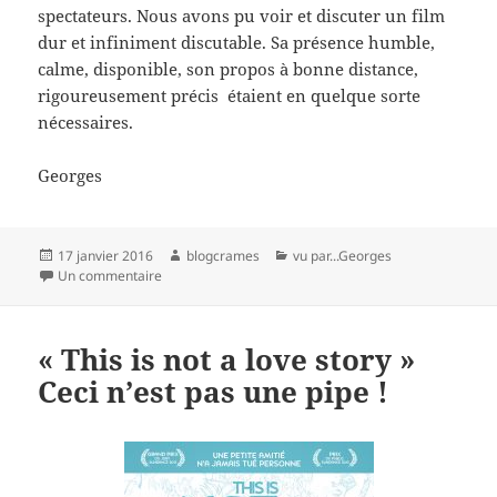
spectateurs. Nous avons pu voir et discuter un film
dur et infiniment discutable. Sa présence humble,
calme, disponible, son propos à bonne distance,
rigoureusement précis étaient en quelque sorte
nécessaires.
Georges
Publié
Auteur
Catégories
17 janvier 2016
blogcrames
vu par...Georges
le
sur le fils de saul
Un commentaire
« This is not a love story »
Ceci n’est pas une pipe !