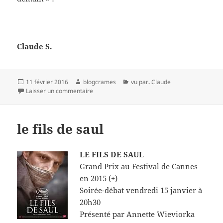
Claude S.
Publié
Auteur
Catégories
11 février 2016
blogcrames
vu par...Claude
le
sur Mia Madre
Laisser un commentaire
le fils de saul
LE FILS DE SAUL
Grand Prix au Festival de Cannes
en 2015 (+)
Soirée-débat vendredi 15 janvier à
20h30
Présenté par Annette Wieviorka