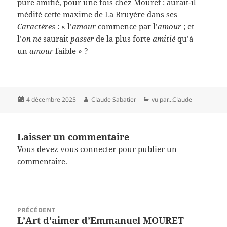
pure amitié, pour une fois chez Mouret : aurait-il
médité cette maxime de La Bruyère dans ses
Caractères
: « l’
amour
commence par l’
amour
; et
l’
on ne
saurait
passer
de la plus forte
amitié
qu’à
un
amour
faible » ?
Publié
Auteur
Catégories
4 décembre 2025
Claude Sabatier
vu par...Claude
le
Laisser un commentaire
Vous devez
vous connecter
pour publier un
commentaire.
Navigation
PRÉCÉDENT
de
L’Art d’aimer d’Emmanuel MOURET
Article