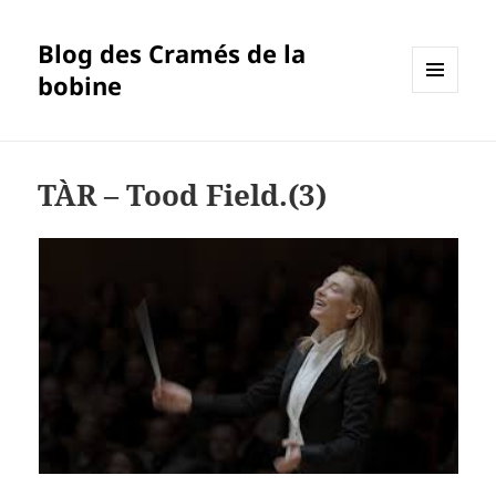
Blog des Cramés de la
bobine
MENU
ET
WIDGETS
TÀR – Tood Field.(3)