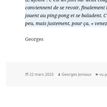
conviennent de se revoir, finalement 
jouent au ping-pong et se baladent. C’
peu, mais justement, pour ça, « venez
Georges
Publié
Auteur
Cat
22 mars 2023
Georges Joniaux
vu p
le