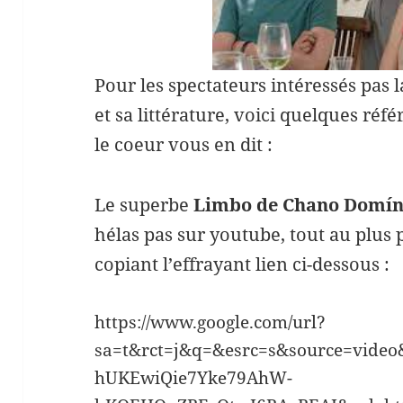
Pour les spectateurs intéressés pas
et sa littérature, voici quelques réfé
le coeur vous en dit :
Le superbe
Limbo de Chano Domí
hélas pas sur youtube, tout au plus
copiant l’effrayant lien ci-dessous :
https://www.google.com/url?
sa=t&rct=j&q=&esrc=s&source=vide
hUKEwiQie7Yke79AhW-