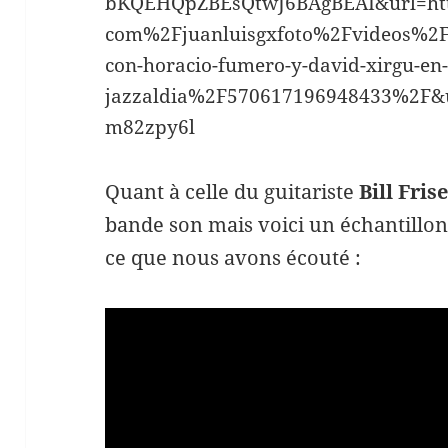
bKQEHQpZBEsQtwJ6BAgBEAI&url=ht
com%2Fjuanluisgxfoto%2Fvideos%2F
con-horacio-fumero-y-david-xirgu-en
jazzaldia%2F570617196948433%2F
m82zpy6l
Quant à celle du guitariste
Bill Frise
bande son mais voici un échantillon 
ce que nous avons écouté :