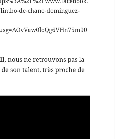
tps%3A%2F%2Fwww.facebook.
limbo-de-chano-dominguez-
-
&usg=AOvVaw0loQg6VHn75m90
ll,
nous ne retrouvons pas la
de son talent, très proche de