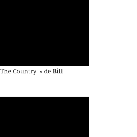
o The Country » de
Bill