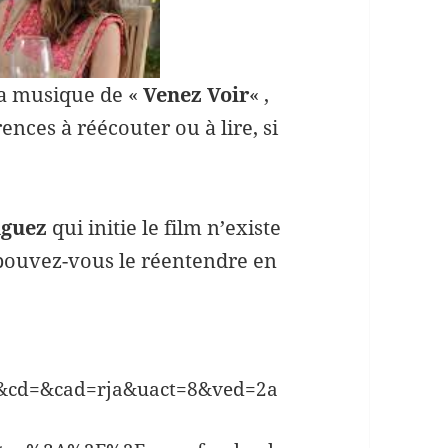
 la musique de «
Venez Voir
« ,
rences à réécouter ou à lire, si
nguez
qui initie le film n’existe
 pouvez-vous le réentendre en
o&cd=&cad=rja&uact=8&ved=2a