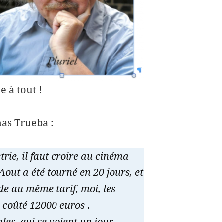
 à tout !
onas Trueba :
strie, il faut croire au cinéma
Aout a été tourné en 20 jours, et
e au même tarif, moi, les
 a coûté 12000 euros
.
les, qui se voient un jour,