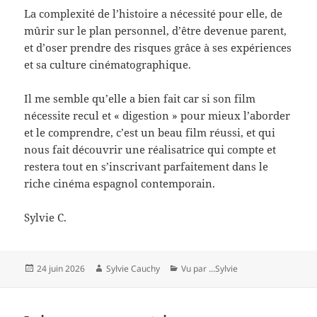
La complexité de l’histoire a nécessité pour elle, de
mûrir sur le plan personnel, d’être devenue parent,
et d’oser prendre des risques grâce à ses expériences
et sa culture cinématographique.
Il me semble qu’elle a bien fait car si son film
nécessite recul et « digestion » pour mieux l’aborder
et le comprendre, c’est un beau film réussi, et qui
nous fait découvrir une réalisatrice qui compte et
restera tout en s’inscrivant parfaitement dans le
riche cinéma espagnol contemporain.
Sylvie C.
Publié
Auteur
Catégories
24 juin 2026
Sylvie Cauchy
Vu par ...Sylvie
le