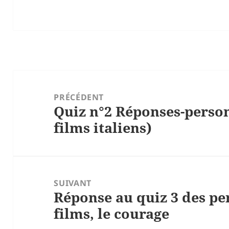
Navigation
de
PRÉCÉDENT
Quiz n°2 Réponses-person
l’article
Article
films italiens)
précédent :
SUIVANT
Réponse au quiz 3 des pe
Article
films, le courage
suivant :