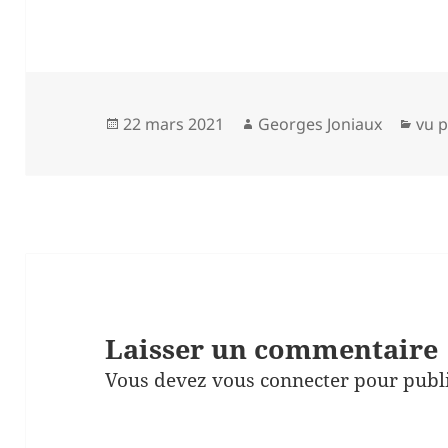
Publié
Auteur
Cat
22 mars 2021
Georges Joniaux
vu p
le
Laisser un commentaire
Vous devez
vous connecter
pour publ