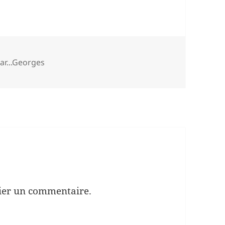
égories
ar...Georges
ier un commentaire.