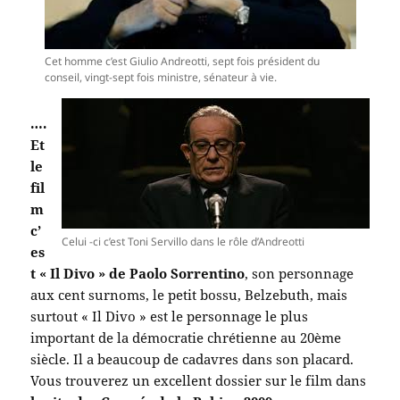
Cet homme c’est Giulio Andreotti, sept fois président du
conseil, vingt-sept fois ministre, sénateur à vie.
….
Et
le
fil
m
c’
Celui -ci c’est Toni Servillo dans le rôle d’Andreotti
es
t « Il Divo » de Paolo Sorrentino
, son personnage
aux cent surnoms, le petit bossu, Belzebuth, mais
surtout « Il Divo » est le personnage le plus
important de la démocratie chrétienne au 20ème
siècle. Il a beaucoup de cadavres dans son placard.
Vous trouverez un excellent dossier sur le film dans