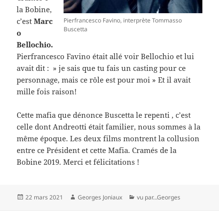
la Bobine,
Pierfrancesco Favino, interprète Tommasso
c’est
Marc
Buscetta
o
Bellochio.
Pierfrancesco Favino était allé voir Bellochio et lui
avait dit : » je sais que tu fais un casting pour ce
personnage, mais ce rôle est pour moi » Et il avait
mille fois raison!
Cette mafia que dénonce Buscetta le repenti , c’est
celle dont Andreotti était familier, nous sommes à la
même époque. Les deux films montrent la collusion
entre ce Président et cette Mafia. Cramés de la
Bobine 2019. Merci et félicitations !
Publié
Auteur
Catégories
22 mars 2021
Georges Joniaux
vu par...Georges
le