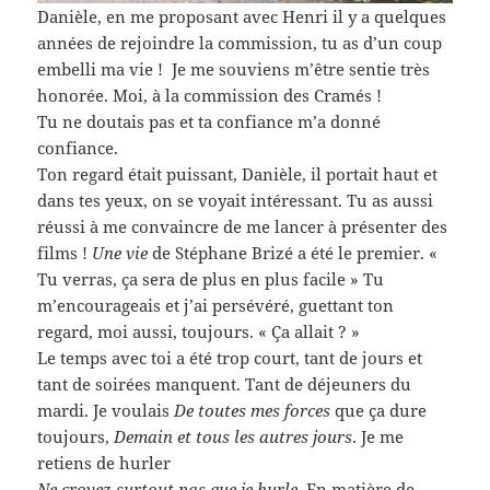
Danièle, en me proposant avec Henri il y a quelques
années de rejoindre la commission, tu as d’un coup
embelli ma vie ! Je me souviens m’être sentie très
honorée. Moi, à la commission des Cramés !
Tu ne doutais pas et ta confiance m’a donné
confiance.
Ton regard était puissant, Danièle, il portait haut et
dans tes yeux, on se voyait intéressant. Tu as aussi
réussi à me convaincre de me lancer à présenter des
films !
Une vie
de Stéphane Brizé a été le premier. «
Tu verras, ça sera de plus en plus facile » Tu
m’encourageais et j’ai persévéré, guettant ton
regard, moi aussi, toujours. « Ça allait ? »
Le temps avec toi a été trop court, tant de jours et
tant de soirées manquent. Tant de déjeuners du
mardi. Je voulais
De toutes mes forces
que ça dure
toujours,
Demain et tous les autres jours
. Je me
retiens de hurler
Ne croyez surtout pas que je hurle
. En matière de