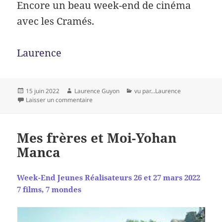
Encore un beau week-end de cinéma
avec les Cramés.
Laurence
Publié
Auteur
Catégories
15 juin 2022
Laurence Guyon
vu par...Laurence
le
sur W-E cinéma Roumain, par Laurence
Laisser un commentaire
Mes frères et Moi-Yohan
Manca
Week-End Jeunes Réalisateurs 26 et 27 mars 2022
7 films, 7 mondes