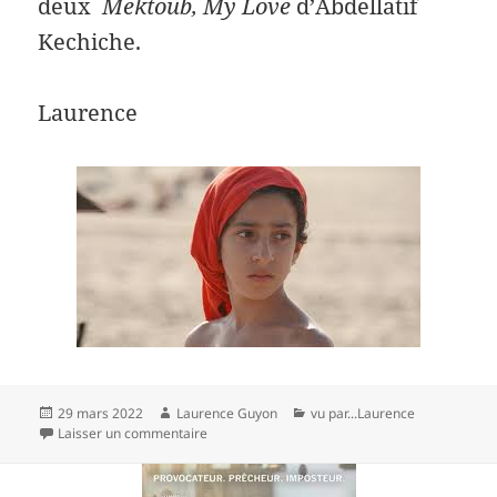
deux
Mektoub, My Love
d’Abdellatif
Kechiche.
Laurence
Publié
Auteur
Catégories
29 mars 2022
Laurence Guyon
vu par...Laurence
le
sur Mes frères et Moi-Yohan Manca
Laisser un commentaire