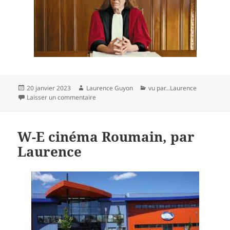
Publié
Auteur
Catégories
20 janvier 2023
Laurence Guyon
vu par...Laurence
le
sur Saint-0mer – Alice Diop (2)
Laisser un commentaire
W-E cinéma Roumain, par
Laurence