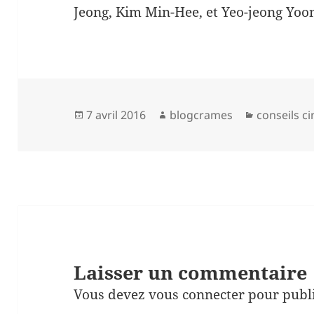
Jeong, Kim Min-Hee, et Yeo-jeong Yoo
Publié
Auteur
Catégories
7 avril 2016
blogcrames
conseils c
le
Laisser un commentaire
Vous devez
vous connecter
pour publ