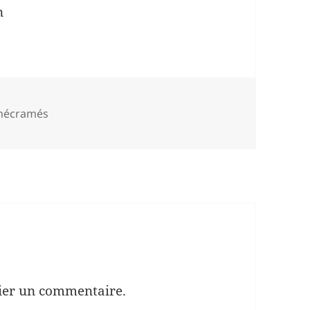
n
inécramés
ier un commentaire.