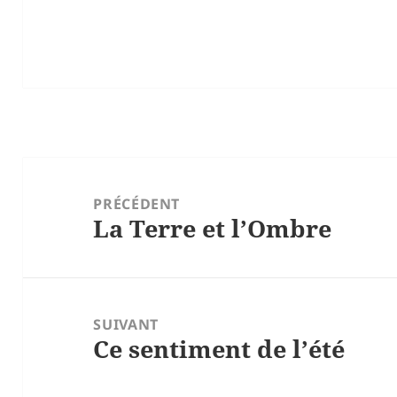
Navigation
de
PRÉCÉDENT
La Terre et l’Ombre
l’article
Article
précédent :
SUIVANT
Ce sentiment de l’été
Article
suivant :