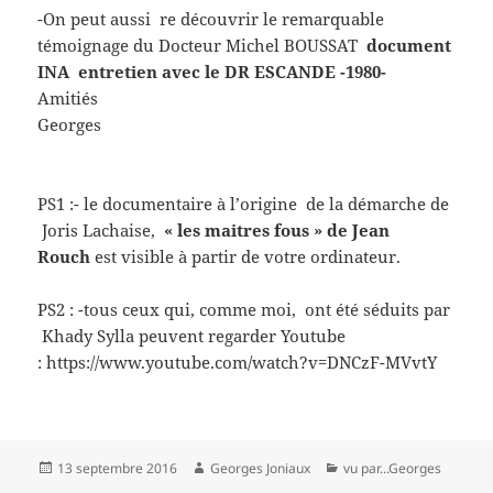
-On peut aussi re découvrir le remarquable
témoignage du Docteur Michel BOUSSAT
document
INA
entretien avec le DR ESCANDE -1980-
Amitiés
Georges
PS1 :- le documentaire à l’origine de la démarche de
Joris Lachaise,
« les maitres fous » de Jean
Rouch
est visible à partir de votre ordinateur.
PS2 : -tous ceux qui, comme moi, ont été séduits par
Khady Sylla peuvent regarder Youtube
: https://www.youtube.com/watch?v=DNCzF-MVvtY
Publié
Auteur
Catégories
13 septembre 2016
Georges Joniaux
vu par...Georges
le