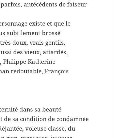
 parfois, antécédents de faiseur
rsonnage existe et que le
lus subtilement brossé
très doux, vrais gentils,
aussi des vieux, attardés,
, Philippe Katherine
man redoutable, François
’éternité dans sa beauté
t de sa condition de condamnée
 déjantée, voleuse classe, du
on rien, menteuse, joueuse,