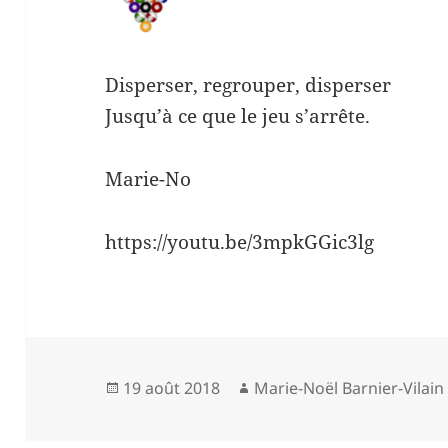
Disperser, regrouper, disperser
Jusqu’à ce que le jeu s’arrête.
Marie-No
https://youtu.be/3mpkGGic3lg
Publié
Auteur
19 août 2018
Marie-Noël Barnier-Vilain
le