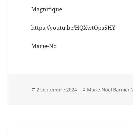
Magnifique.
https://youtu.be/HQXwtOps5HY
Marie-No
Publié
Auteur
2 septembre 2024
Marie-Noël Barnier-V
le