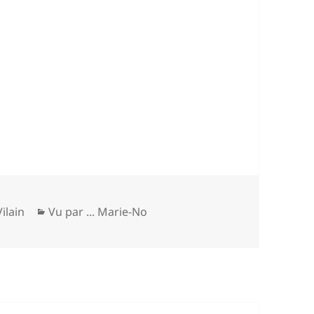
Catégories
ilain
Vu par ... Marie-No