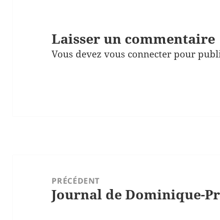
Laisser un commentaire
Vous devez
vous connecter
pour publ
Navigation
de
PRÉCÉDENT
Journal de Dominique-Pr
l’article
Article
précédent :