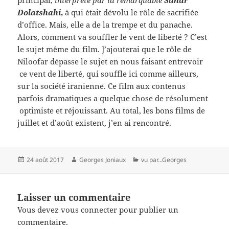
principal,
interprété par la remarquable
Sahar
Dolatshahi
,
à qui était dévolu le rôle de sacrifiée
d’office. Mais, elle a de la trempe et du panache.
Alors, comment va souffler le vent de liberté ? C’est
le sujet même du film. J’ajouterai que le rôle de
Niloofar dépasse le sujet en nous faisant entrevoir
ce vent de liberté, qui souffle ici comme ailleurs,
sur la société iranienne. Ce film aux contenus
parfois dramatiques a quelque chose de résolument
optimiste et réjouissant. Au total, les bons films de
juillet et d’août existent, j’en ai rencontré.
Publié
Auteur
Catégories
24 août 2017
Georges Joniaux
vu par...Georges
le
Laisser un commentaire
Vous devez
vous connecter
pour publier un
commentaire.