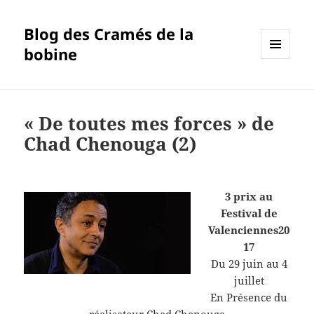
Blog des Cramés de la
bobine
MENU
ET
WIDGETS
« De toutes mes forces » de
Chad Chenouga (2)
3 prix au
Festival de
Valenciennes20
17
Du 29 juin au 4
juillet
En Présence du