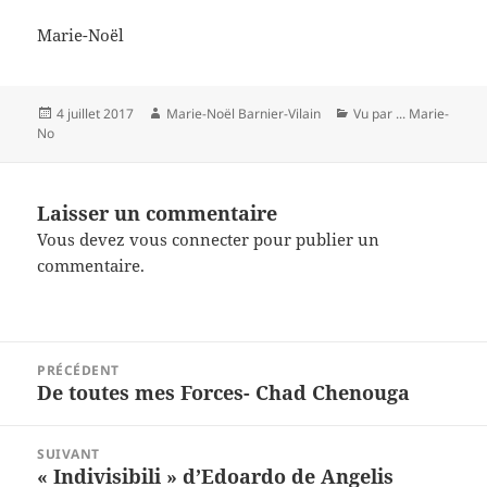
Marie-Noël
Publié
Auteur
Catégories
4 juillet 2017
Marie-Noël Barnier-Vilain
Vu par ... Marie-
le
No
Laisser un commentaire
Vous devez
vous connecter
pour publier un
commentaire.
Navigation
PRÉCÉDENT
de
De toutes mes Forces- Chad Chenouga
Article
l’article
précédent :
SUIVANT
« Indivisibili » d’Edoardo de Angelis
Article