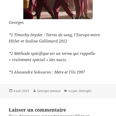
Georges
*1 Timothy Snyder : Terres de sang, l’Europe entre
Hitler et Staline Gallimard 2012
*2 Méthode spécifique est un terme qui rappelle
« traitement spécial » des nazis.
*3 Alexandre Sokourov : Mère et Fils 1997
Publié
Auteur
Catégories
4 juin 2023
Georges Joniaux
vu par...Georges
le
Laisser un commentaire
Vous devez
vous connecter
pour publier un