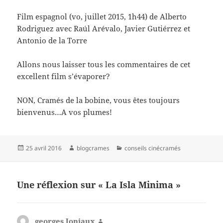
Film espagnol (vo, juillet 2015, 1h44) de Alberto
Rodriguez avec Raúl Arévalo, Javier Gutiérrez et
Antonio de la Torre
Allons nous laisser tous les commentaires de cet
excellent film s’évaporer?
NON, Cramés de la bobine, vous êtes toujours
bienvenus…A vos plumes!
Publié
Auteur
Catégories
25 avril 2016
blogcrames
conseils cinécramés
le
Une réflexion sur « La Isla Minima »
georges Joniaux
dit :