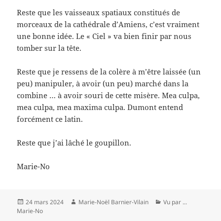
Reste que les vaisseaux spatiaux constitués de
morceaux de la cathédrale d’Amiens, c’est vraiment
une bonne idée. Le « Ciel » va bien finir par nous
tomber sur la tête.
Reste que je ressens de la colère à m’être laissée (un
peu) manipuler, à avoir (un peu) marché dans la
combine … à avoir souri de cette misère. Mea culpa,
mea culpa, mea maxima culpa. Dumont entend
forcément ce latin.
Reste que j’ai lâché le goupillon.
Marie-No
Publié
Auteur
Catégories
24 mars 2024
Marie-Noël Barnier-Vilain
Vu par ...
le
Marie-No