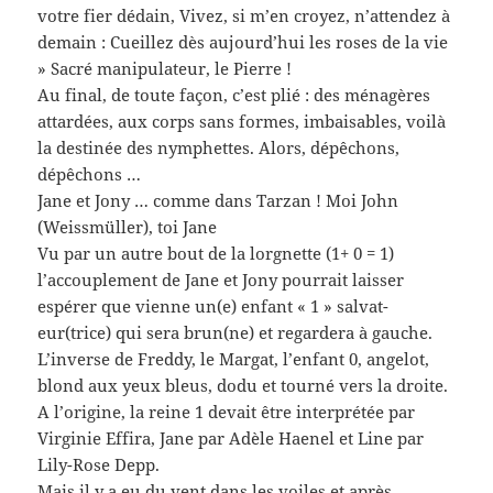
votre fier dédain, Vivez, si m’en croyez, n’attendez à
demain : Cueillez dès aujourd’hui les roses de la vie
» Sacré manipulateur, le Pierre !
Au final, de toute façon, c’est plié : des ménagères
attardées, aux corps sans formes, imbaisables, voilà
la destinée des nymphettes. Alors, dépêchons,
dépêchons …
Jane et Jony … comme dans Tarzan ! Moi John
(Weissmüller), toi Jane
Vu par un autre bout de la lorgnette (1+ 0 = 1)
l’accouplement de Jane et Jony pourrait laisser
espérer que vienne un(e) enfant « 1 » salvat-
eur(trice) qui sera brun(ne) et regardera à gauche.
L’inverse de Freddy, le Margat, l’enfant 0, angelot,
blond aux yeux bleus, dodu et tourné vers la droite.
A l’origine, la reine 1 devait être interprétée par
Virginie Effira, Jane par Adèle Haenel et Line par
Lily-Rose Depp.
Mais il y a eu du vent dans les voiles et après