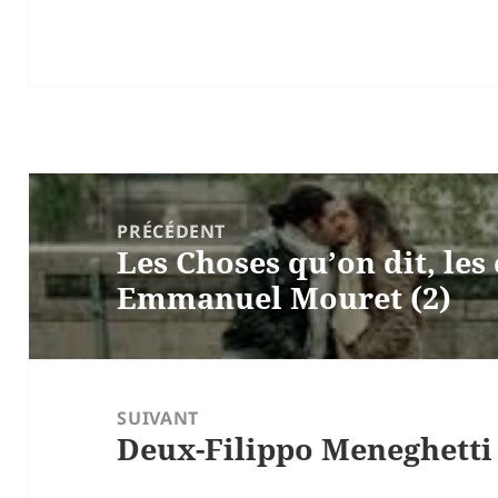
Navigation
de
PRÉCÉDENT
Les Choses qu’on dit, les 
l’article
Article
Emmanuel Mouret (2)
précédent :
SUIVANT
Deux-Filippo Meneghetti
Article
suivant :