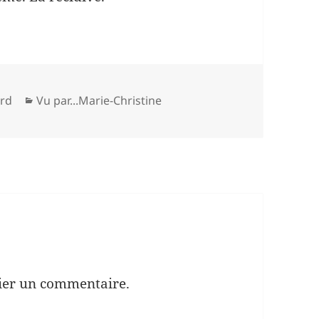
Catégories
ard
Vu par...Marie-Christine
ier un commentaire.