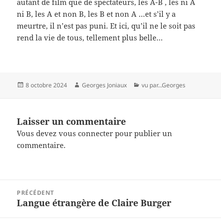
autant de film que de spectateurs, les A-B , les ni A
ni B, les A et non B, les B et non A …et s’il y a
meurtre, il n’est pas puni. Et ici, qu’il ne le soit pas
rend la vie de tous, tellement plus belle…
Publié
Auteur
Catégories
8 octobre 2024
Georges Joniaux
vu par...Georges
le
Laisser un commentaire
Vous devez
vous connecter
pour publier un
commentaire.
Navigation
PRÉCÉDENT
de
Langue étrangère de Claire Burger
Article
l’article
précédent :