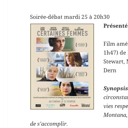
Soirée-débat mardi 25 à 20h30
Présenté
Film amér
1h47) de 
Stewart, 
Dern
Synopsi
circonsta
vies respe
Montana, 
de s’accomplir.