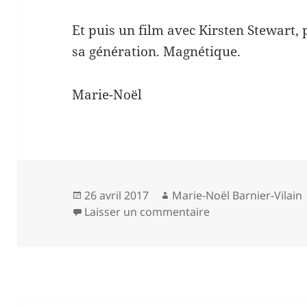
Et puis un film avec Kirsten Stewart, 
sa génération. Magnétique.
Marie-Noël
Publié
Auteur
26 avril 2017
Marie-Noël Barnier-Vilain
le
sur « Certaines fe
Laisser un commentaire