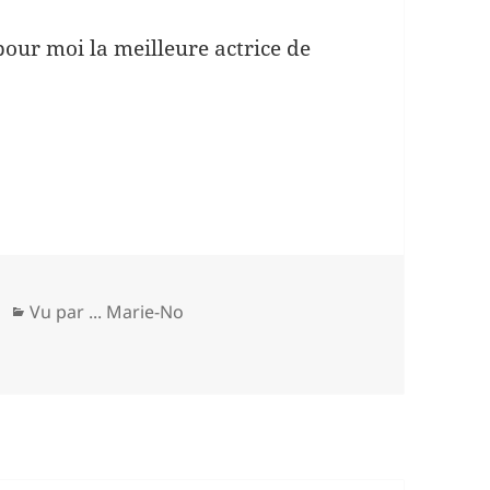
pour moi la meilleure actrice de
Catégories
Vu par ... Marie-No
mmes » de Kelly Reichardt