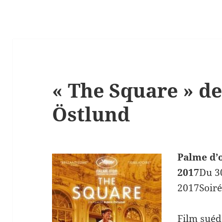
« The Square » d
Östlund
Palme d’o
2017
Du 3
2017Soiré
Film suéd