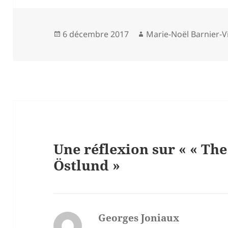
Publié
Auteur
6 décembre 2017
Marie-Noël Barnier-Vi
le
Une réflexion sur « « Th
Östlund »
Georges Joniaux
dit :