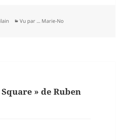
Catégories
lain
Vu par ... Marie-No
e Square » de Ruben