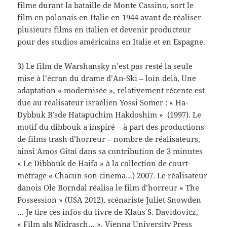
filme durant la bataille de Monte Cassino, sort le
film en polonais en Italie en 1944 avant de réaliser
plusieurs films en italien et devenir producteur
pour des studios américains en Italie et en Espagne.
3) Le film de Warshansky n’est pas resté la seule
mise à l’écran du drame d’An-Ski – loin delà. Une
adaptation « modernisée », relativement récente est
due au réalisateur israélien Yossi Somer : « Ha-
Dybbuk B’sde Hatapuchim Hakdoshim » (1997). Le
motif du dibbouk a inspiré – à part des productions
de films trash d’horreur – nombre de réalisateurs,
ainsi Amos Gitai dans sa contribution de 3 minutes
« Le Dibbouk de Haifa » à la collection de court-
métrage « Chacun son cinema…) 2007. Le réalisateur
danois Ole Borndal réalisa le film d’horreur « The
Possession » (USA 2012), scénariste Juliet Snowden
… Je tire ces infos du livre de Klaus S. Davidovicz,
« Film als Midrasch… », Vienna University Press