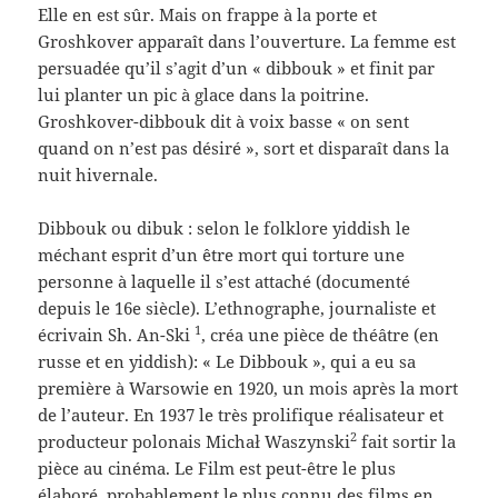
Elle en est sûr. Mais on frappe à la porte et
Groshkover apparaît dans l’ouverture. La femme est
persuadée qu’il s’agit d’un « dibbouk » et finit par
lui planter un pic à glace dans la poitrine.
Groshkover-dibbouk dit à voix basse « on sent
quand on n’est pas désiré », sort et disparaît dans la
nuit hivernale.
Dibbouk ou dibuk : selon le folklore yiddish le
méchant esprit d’un être mort qui torture une
personne à laquelle il s’est attaché (documenté
depuis le 16e siècle). L’ethnographe, journaliste et
1
écrivain Sh. An-Ski
, créa une pièce de théâtre (en
russe et en yiddish): « Le Dibbouk », qui a eu sa
première à Warsowie en 1920, un mois après la mort
de l’auteur. En 1937 le très prolifique réalisateur et
2
producteur polonais Michał Waszynski
fait sortir la
pièce au cinéma. Le Film est peut-être le plus
élaboré, probablement le plus connu des films en