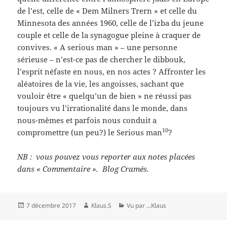
de l’est, celle de « Dem Milners Trern » et celle du
Minnesota des années 1960, celle de l’izba du jeune
couple et celle de la synagogue pleine à craquer de
convives. « A serious man » – une personne
sérieuse – n’est-ce pas de chercher le dibbouk,
l’esprit néfaste en nous, en nos actes ? Affronter les
aléatoires de la vie, les angoisses, sachant que
vouloir être « quelqu’un de bien » ne réussi pas
toujours vu l’irrationalité dans le monde, dans
nous-mêmes et parfois nous conduit a
10
compromettre (un peu?) le Serious man
?
NB : vous pouvez vous reporter aux notes placées
dans « Commentaire ». Blog Cramés.
Publié
Auteur
Catégories
7 décembre 2017
Klaus.S
Vu par ...Klaus
le