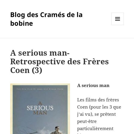
Blog des Cramés de la
bobine
MENU
ET
WIDGETS
A serious man-
Retrospective des Frères
Coen (3)
A serious man
Les films des frères
Coen (pour les 3 que
j‘ai vu), se prêtent
peut-être
particulièrement