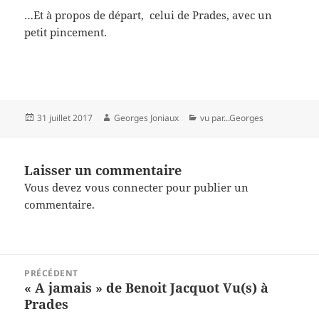
…Et à propos de départ, celui de Prades, avec un
petit pincement.
Publié
Auteur
Catégories
31 juillet 2017
Georges Joniaux
vu par...Georges
le
Laisser un commentaire
Vous devez
vous connecter
pour publier un
commentaire.
Navigation
PRÉCÉDENT
de
« A jamais » de Benoit Jacquot Vu(s) à
Article
l’article
Prades
précédent :