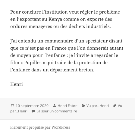
Pour conclure l’institution veut régler le problème
en l’exportant au Kenya comme on exporte des
ordures ménagères ou des déchets industriels.
J’ai entendu un commentaire d’un spectateur disant
que ce n’est pas en France que l’on donnerait autant
de moyen pour l’enfance : Je l’invite à regarder le
film « Pupilles » qui traite de la protection de
l’enfance dans un département breton.
Henri
Publié
Auteur
Catégories
Mots-
10 septembre 2020
Henri Fabre
Vu par...Henri
Vu
le
sur Benni de Nora Fingscheidt (2)
clés
par...Henri
Laisser un commentaire
Fièrement propulsé par WordPress